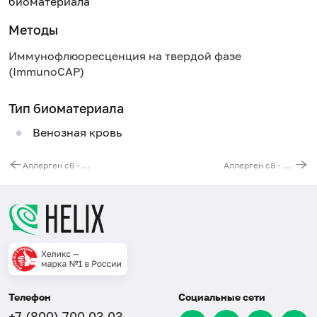
биоматериала
Методы
Иммунофлюоресценция на твердой фазе
(ImmunoCAP)
Тип биоматериала
Венозная кровь
Аллерген c6 - амоксициллин, IgE (ImmunoCAP)
Аллерген c8 - хлоргексидин, IgE (ImmunoCAP)
Телефон
Социальные сети
+7 (800) 700 03 03