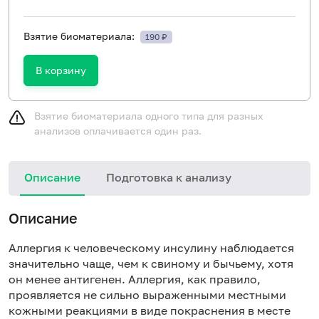
Взятие биоматериала:
190 ₽
В корзину
Взятие биоматериала одного типа для разных
анализов оплачивается один раз.
Описание
Подготовка к анализу
Н
Описание
Аллергия к человеческому инсулину наблюдается
значительно чаще, чем к свиному и бычьему, хотя
он менее антигенен. Аллергия, как правило,
проявляется не сильно выраженными местными
кожными реакциями в виде покраснения в месте