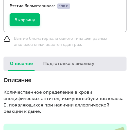
Взятие биоматериала:
190 ₽
В корзину
Взятие биоматериала одного типа для разных
анализов оплачивается один раз.
Описание
Подготовка к анализу
Н
Описание
Количественное определение в крови
специфических антител, иммуноглобулинов класса
E, появляющихся при наличии аллергической
реакции к дыне.