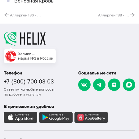
Венозная кровь
Аллерген f86 - петрушка (Petroselinum crispum), IgE (ImmunoCAP)
Аллерген f88 - баранина, IgE (ImmunoCAP)
Телефон
Социальные сети
+7 (800) 700 03 03
Ответим на любые вопросы
по работе и услугам
В приложении удобнее