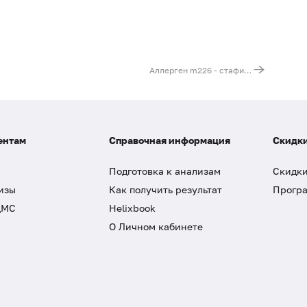
Аллерген m226 - стафилококковый энтеротоксин TSST, IgE (ImmunoCAP)
ентам
Справочная информация
Скидки
Подготовка к анализам
Скидки
изы
Как получить результат
Програ
ДМС
Helixbook
О Личном кабинете