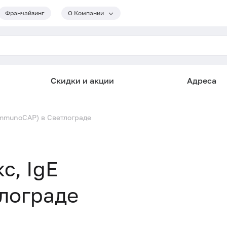
Франчайзинг
О Компании
Скидки и акции
Адреса
(ImmunoCAP) в Светлограде
с, IgE
лограде