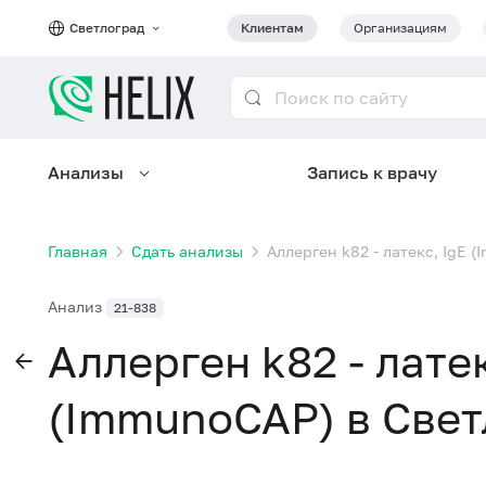
Светлоград
Клиентам
Организациям
Анализы
Запись к врачу
Главная
Сдать анализы
Аллерген k82 - латекс, IgE 
Анализ
21-838
Аллерген k82 - латек
(ImmunoCAP) в Свет