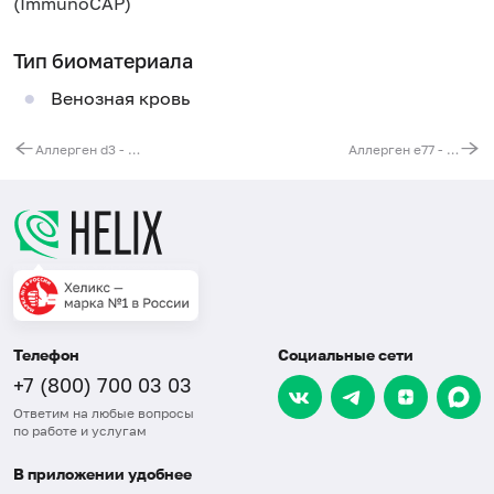
(ImmunoCAP)
Тип биоматериала
Венозная кровь
Аллерген d3 - клещ домашней пыли Dermatophagoides microceras, IgE (ImmunoCAP)
Аллерген e77 - помёт волнистого попугайчика, IgE (ImmunoCAP)
Телефон
Социальные сети
+7 (800) 700 03 03
Ответим на любые вопросы
по работе и услугам
В приложении удобнее