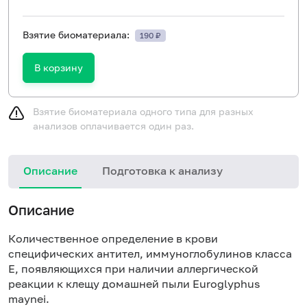
Взятие биоматериала:
190 ₽
В корзину
Взятие биоматериала одного типа для разных
анализов оплачивается один раз.
Описание
Подготовка к анализу
Н
Описание
Количественное определение в крови
специфических антител, иммуноглобулинов класса
E, появляющихся при наличии аллергической
реакции к клещу домашней пыли Euroglyphus
maynei.