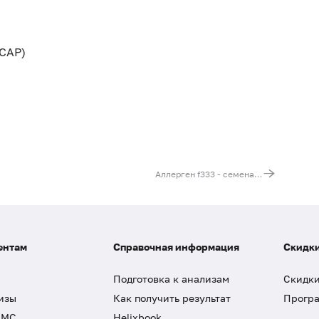
CAP)
Аллерген f333 - семена льна, IgE (ImmunoCAP)
ентам
Справочная информация
Скидки
Подготовка к анализам
Скидки
изы
Как получить результат
Програ
ДМС
Helixbook