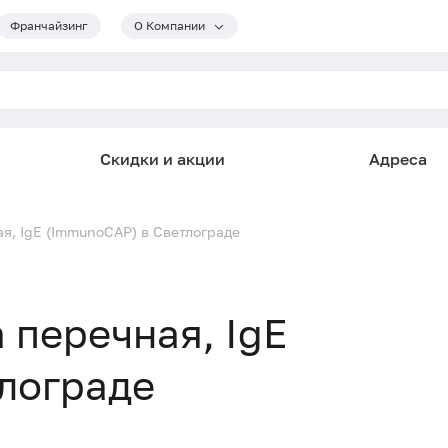
Франчайзинг
О Компании
Скидки и акции
Адреса
ая, IgE (ImmunoCAP) в Светлограде
а перечная, IgE
лограде