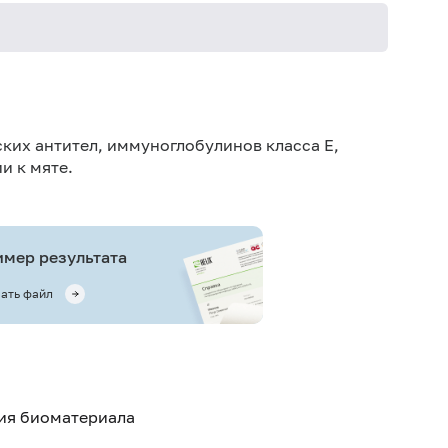
Не кури
ких антител, иммуноглобулинов класса E,
и к мяте.
мер результата
ать файл
тия биоматериала