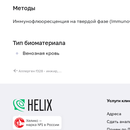
Методы
Иммунофлюоресценция на твердой фазе (Immuno
Тип биоматериала
Венозная кровь
Аллерген f328 - инжир, IgE (ImmunoCAP)
Услуги кли
Адреса
Сдать анал
Прием по 