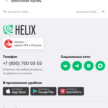
Венозная кровь
Аллерген f342 - маслина, IgE (ImmunoCAP)
Аллерген f414 - тилапия, IgE (ImmunoCAP)
Телефон
Социальные сети
+7 (800) 700 03 03
Ответим на любые вопросы
по работе и услугам
В приложении удобнее