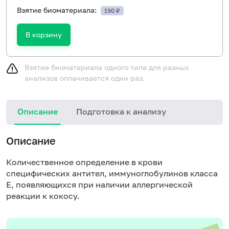
Взятие биоматериала:
190 ₽
В корзину
Взятие биоматериала одного типа для разных
анализов оплачивается один раз.
Описание
Подготовка к анализу
Н
Описание
Количественное определение в крови
специфических антител, иммуноглобулинов класса
E, появляющихся при наличии аллергической
реакции к кокосу.