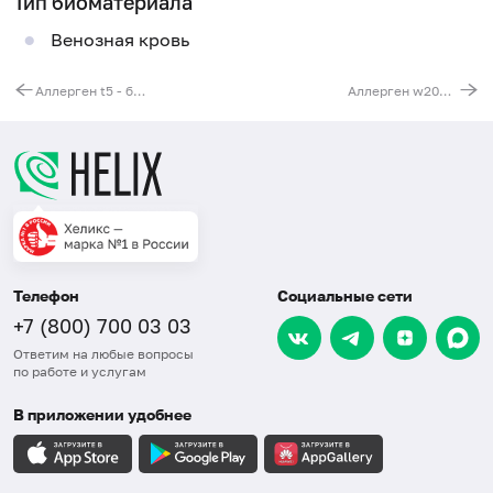
Тип биоматериала
Венозная кровь
Аллерген t5 - бук, IgE (ImmunoCAP)
Аллерген w204 - подсолнечник, IgE (ImmunoCAP)
Телефон
Социальные сети
+7 (800) 700 03 03
Ответим на любые вопросы
по работе и услугам
В приложении удобнее