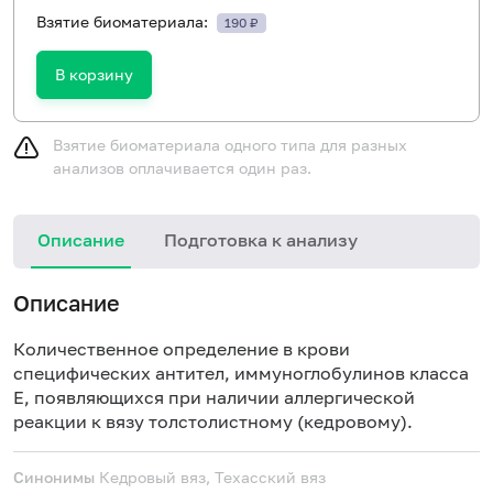
Взятие биоматериала:
190 ₽
В корзину
Взятие биоматериала одного типа для разных
анализов оплачивается один раз.
Описание
Подготовка к анализу
Н
Описание
Количественное определение в крови
специфических антител, иммуноглобулинов класса
E, появляющихся при наличии аллергической
реакции к вязу толстолистному (кедровому).
Синонимы
Кедровый вяз, Техасский вяз