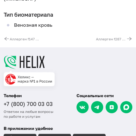
Тип биоматериала
Венозная кровь
Аллерген f147 - камбала речная, IgE (ImmunoCAP)
Аллерген f287 - красная фасоль, IgE (ImmunoCAP)
Телефон
Социальные сети
+7 (800) 700 03 03
Ответим на любые вопросы
по работе и услугам
В приложении удобнее