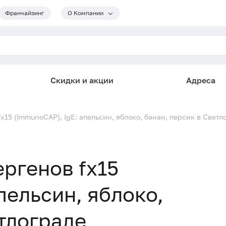
Франчайзинг
О Компании
Скидки и акции
Адреса
15 (ImmunoCAP), IgE: апельсин, яблоко, банан, персик в Светл
ргенов fx15
пельсин, яблоко,
етлограде