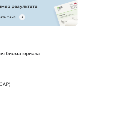
мер результата
ать файл
тия биоматериала
CAP)