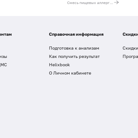
Смесь пищевых аллергенов fx16 (ImmunoCAP), IgE: земляника, груша, лимон, ананас
ентам
Справочная информация
Скидки
Подготовка к анализам
Скидки
изы
Как получить результат
Програ
ДМС
Helixbook
О Личном кабинете