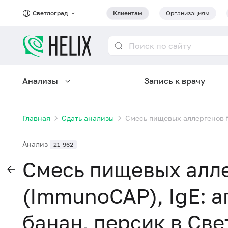
Светлоград
Клиентам
Организациям
Анализы
Запись к врачу
Главная
Сдать анализы
Смесь пищевых аллергенов fx
Анализ
21-962
Смесь пищевых алле
(ImmunoCAP), IgE: а
банан, персик в Св