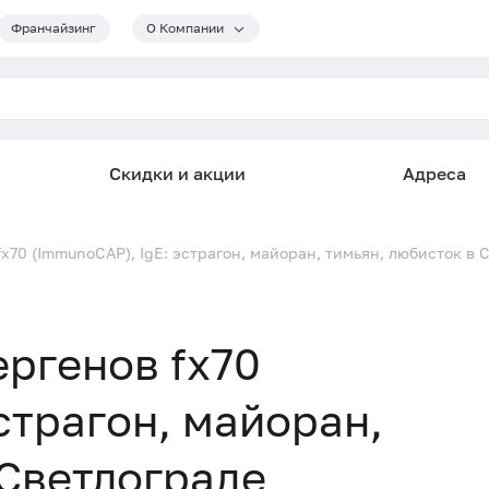
Франчайзинг
О Компании
Скидки и акции
Адреса
x70 (ImmunoCAP), IgE: эстрагон, майоран, тимьян, любисток в 
ргенов fx70
страгон, майоран,
 Светлограде