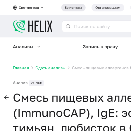
Светлоград
Клиентам
Организациям
Анализы
Запись к врачу
Главная
Сдать анализы
Смесь пищевых аллергенов f
Анализ
21-968
Смесь пищевых алле
(ImmunoCAP), IgE: э
тимьян, любисток в