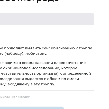
Не кури
е позволяет выявить сенсибилизацию к группе
у (чабрецу), любистоку.
ержащими в своем названии словосочетание
ое скрининговое исследование, которое
чувствительность организма) к определенной
исследования выдается в общем по смеси
ну, входящему в эту группу.
аллергия - специи