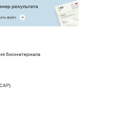
мер результата
ать файл
тия биоматериала
CAP)