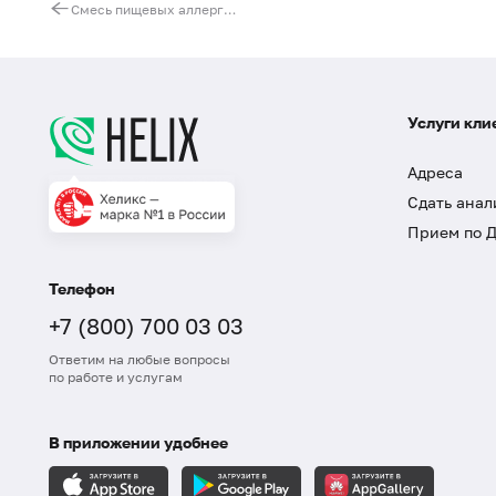
Смесь пищевых аллергенов fx28 (ImmunoCAP), IgE: кунжутное семя, креветка, говядина, киви
Услуги кли
Адреса
Сдать анал
Прием по 
Телефон
+7 (800) 700 03 03
Ответим на любые вопросы
по работе и услугам
В приложении удобнее