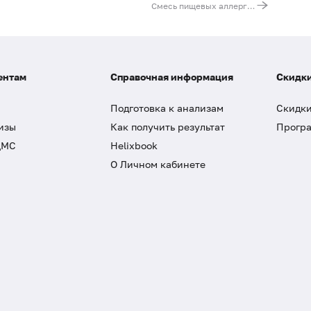
Смесь пищевых аллергенов fx71 (ImmunoCAP), IgE: тмин, мускатный орех, кардамон, гвоздика
ентам
Справочная информация
Скидки
Подготовка к анализам
Скидки
изы
Как получить результат
Програ
ДМС
Helixbook
О Личном кабинете