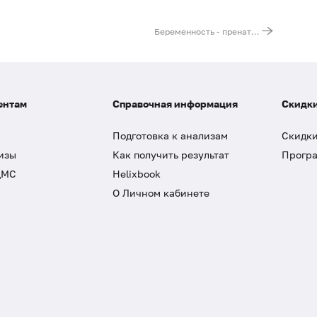
Беременность - пренатальный скрининг трисомий II триместра беременности, PRISCA
ентам
Справочная информация
Скидки
Подготовка к анализам
Скидки
изы
Как получить результат
Програ
ДМС
Helixbook
О Личном кабинете