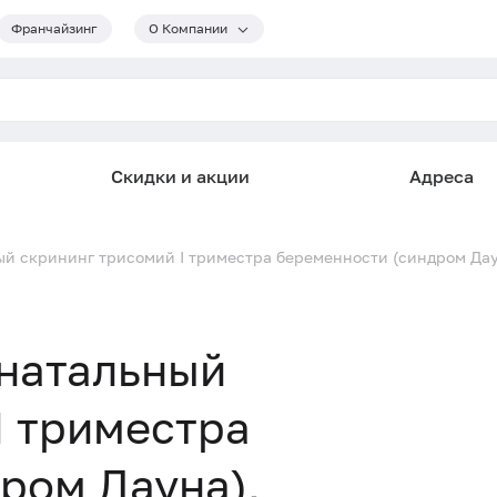
Франчайзинг
О Компании
Скидки и акции
Адреса
й скрининг трисомий I триместра беременности (синдром Дау
енатальный
I триместра
ром Дауна),