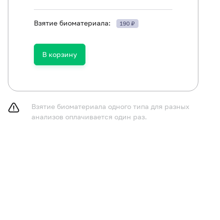
Взятие биоматериала:
190 ₽
В корзину
Свободная бета-субъединица хорионического гонадотропина ч
Взятие биоматериала одного типа для разных
Ассоциированный с беременностью протеин А плазмы (PAPP-A
анализов оплачивается один раз.