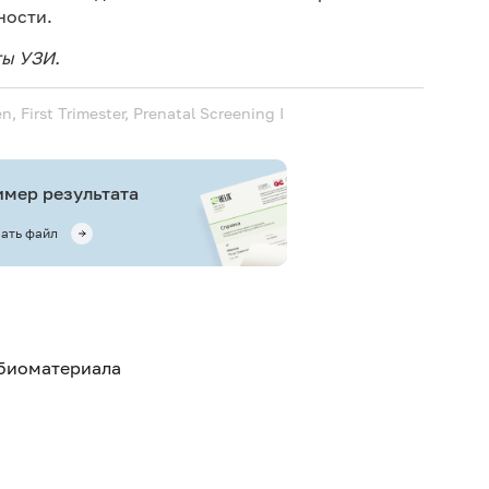
ности.
ты УЗИ.
, First Trimester, Prenatal Screening I
мер результата
ать файл
 биоматериала