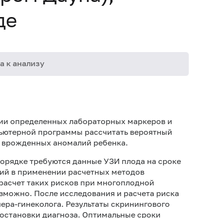
де
а к анализу
08-021
08-126
нии определенных лабораторных маркеров и
ьютерной программы рассчитать вероятный
х врожденных аномалий ребенка.
порядке требуются данные УЗИ плода на сроке
ний в применении расчетных методов
расчет таких рисков при многоплодной
зможно. После исследования и расчета риска
шера-гинеколога. Результаты скринингового
постановки диагноза. Оптимальные сроки