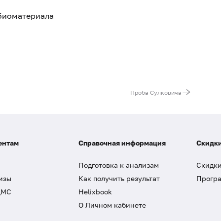
 биоматериала
Проба Сулковича
ентам
Справочная информация
Скидки
Подготовка к анализам
Скидки
изы
Как получить результат
Програ
ДМС
Helixbook
О Личном кабинете