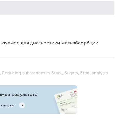
Исключ
соглас
(беллад
льзуемое для диагностики мальабсорбции
серноки
, Reducing substances in Stool, Sugars, Stool analysis
мер результата
ать файл