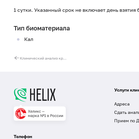
1 сутки. Указанный срок не включает день взятия
Тип биоматериала
Кал
Клинический анализ крови: общий анализ, лейкоцитарная формула, СОЭ (с микроскопией мазка крови при выявлении патологических изменений)
Услуги кли
Адреса
Сдать анал
Прием по 
Телефон