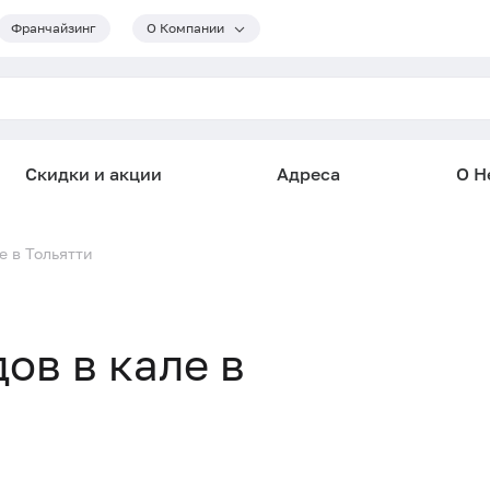
Франчайзинг
О Компании
Скидки и акции
Адреса
О He
е в Тольятти
ов в кале в