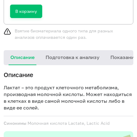
В корзину
Взятие биоматериала одного типа для разных
анализов оплачивается один раз.
Описание
Подготовка к анализу
Показания
Описание
Лактат – это продукт клеточного метаболизма,
производная молочной кислоты. Может находиться
в клетках в виде самой молочной кислоты либо в
виде ее солей.
Синонимы
Молочная кислота
Lactate, Lactic Acid