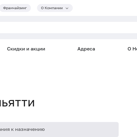
Франчайзинг
О Компании
Скидки и акции
Адреса
О He
льятти
ния к назначению