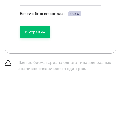
Взятие биоматериала:
205 ₽
ям в возрасте до 1 года не принимать пищу в течение 
принимать пищу в течение 2-3 часов до исследования,
газированную воду.
В корзину
курить в течение 30 минут до исследования.
Взятие биоматериала одного типа для разных
анализов оплачивается один раз.