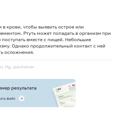
Дет
Не 
 в крови, чтобы выявить острое или
не
лементом. Ртуть может попадать в организм при
о поступать вместе с пищей. Небольшие
Не 
изму. Однако продолжительный контакт с ней
ть осложнения.
, Hg, quicksilver
мер результата
ать файл