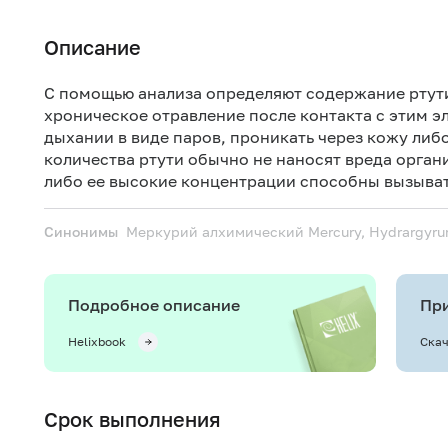
Описание
С помощью анализа определяют содержание ртути
хроническое отравление после контакта с этим э
дыхании в виде паров, проникать через кожу либ
количества ртути обычно не наносят вреда орган
либо ее высокие концентрации способны вызыва
Синонимы
Меркурий алхимический
Mercury, Hydrargyrum
Подробное описание
При
Helixbook
Скач
Срок выполнения