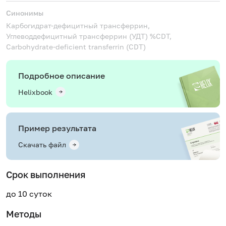
Синонимы
Карбогидрат-дефицитный трансферрин,
Углеводдефицитный трансферрин (УДТ)
%CDT,
Carbohydrate-deficient transferrin (CDT)
Подробное описание
Helixbook
Пример результата
Скачать файл
Срок выполнения
до 10 суток
Методы