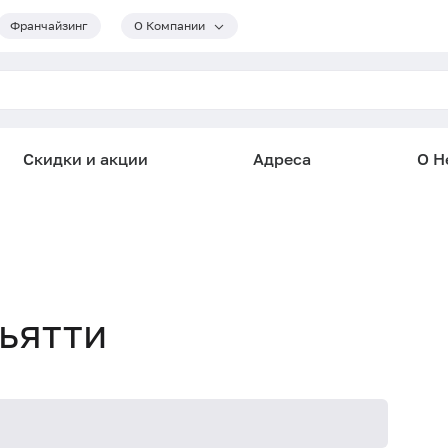
Франчайзинг
О Компании
Скидки и акции
Адреса
О He
льятти