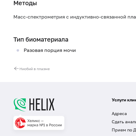
Методы
Масс-спектрометрия с индуктивно-связанной пл
Тип биоматериала
Разовая порция мочи
Ниобий в плазме
Услуги кли
Адреса
Сдать анал
Прием по 