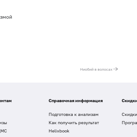
азмой
Ниобий в волосах
ентам
Справочная информация
Скидки
Подготовка к анализам
Скидки
изы
Как получить результат
Програ
ДМС
Helixbook