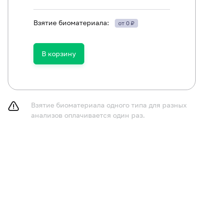
Взятие биоматериала:
от 0 ₽
лючить из рациона алкоголь в течение 24 часов до исс
лючить (по согласованию с врачом) прием мочегонных 
ора мочи.
В корзину
Взятие биоматериала одного типа для разных
анализов оплачивается один раз.