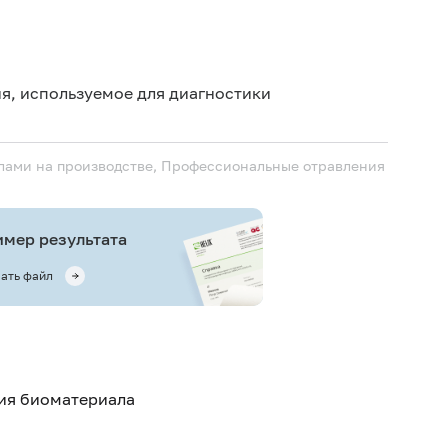
Иск
Иск
я, используемое для диагностики
сб
лами на производстве, Профессиональные отравления
мер результата
ать файл
тия биоматериала