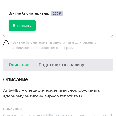
Взятие биоматериала:
205 ₽
В корзину
Взятие биоматериала одного типа для разных
анализов оплачивается один раз.
Описание
Подготовка к анализу
Н
Описание
Anti
-
HBc
– специфические иммуноглобулины к
ядерному антигену вируса гепатита В.
Синонимы
Суммарные антитела к HB-core антигену вируса гепатита В