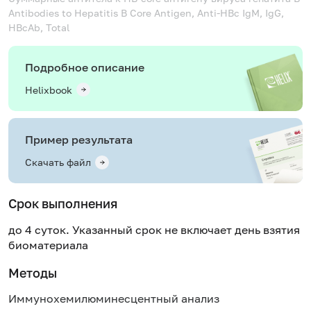
Antibodies to Hepatitis B Core Antigen, Anti-HBc IgM, IgG,
HBcAb, Total
Подробное описание
Helixbook
Пример результата
Скачать файл
Срок выполнения
до 4 суток. Указанный срок не включает день взятия
биоматериала
Методы
Иммунохемилюминесцентный анализ