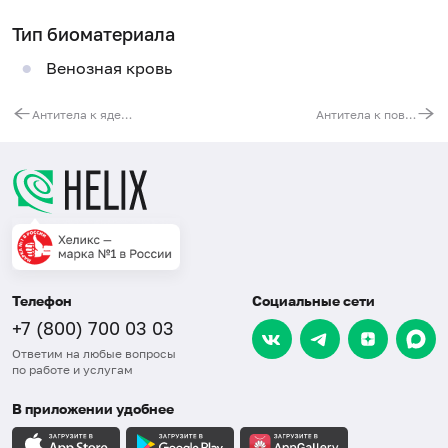
Тип биоматериала
Венозная кровь
Антитела к ядерному антигену вируса гепатита B (anti-HBc, IgM)
Антитела к поверхностному антигену вируса гепатита B (anti-HBs), суммарные
Телефон
Социальные сети
+7 (800) 700 03 03
Ответим на любые вопросы
по работе и услугам
В приложении удобнее