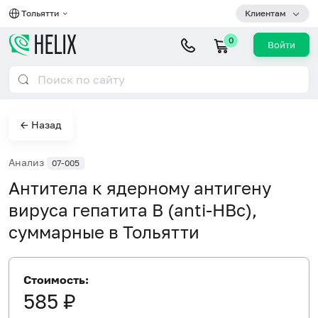
Тольятти
Клиентам
0
Войти
← Назад
Анализ
07-005
Антитела к ядерному антигену
вируса гепатита B (anti-HBc),
суммарные в Тольятти
Стоимость:
585 ₽