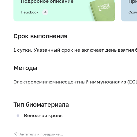
Подробное описание
При
Helixbook
Скач
Срок выполнения
1 сутки. Указанный срок не включает день взятия
Методы
Электрохемилюминесцентный иммуноанализ (ECL
Тип биоматериала
Венозная кровь
Антитела к предраннему белку цитомегаловируса (CMV IEA, IgM/IgG)