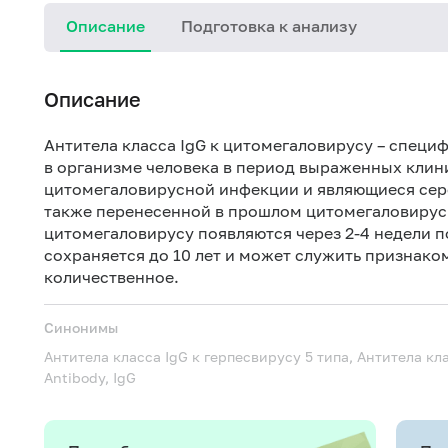
Описание
Подготовка к анализу
Описание
Антитела класса IgG к цитомегаловирусу – спец
в организме человека в период выраженных клин
цитомегаловирусной инфекции и являющиеся сер
также перенесенной в прошлом цитомегаловирусн
цитомегаловирусу появляются через 2-4 недели п
сохраняется до 10 лет и может служить признак
количественное.
Синонимы
Антитела класса IgG к герпесвирусу 5 типа, Антитела к
Antibody, IgG