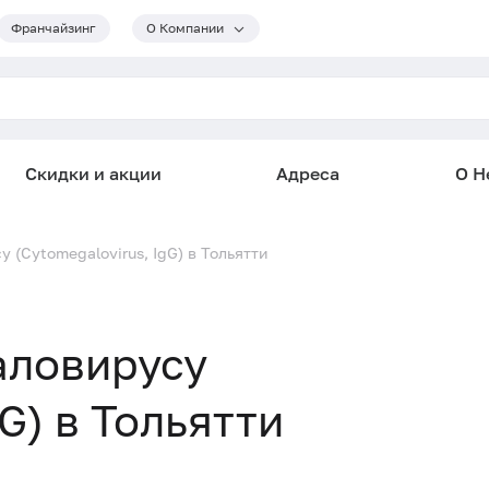
Франчайзинг
О Компании
Скидки и акции
Адреса
О He
 (Cytomegalovirus, IgG) в Тольятти
аловирусу
G) в Тольятти