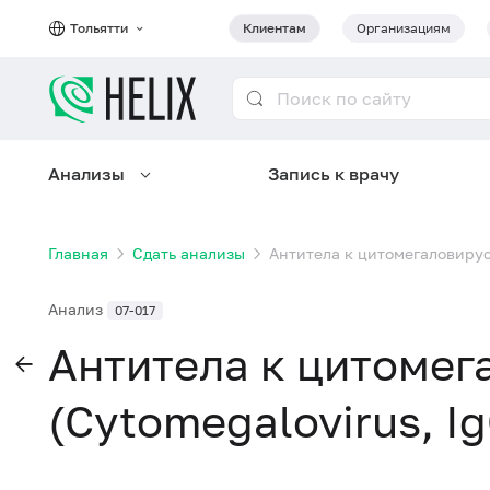
Тольятти
Клиентам
Организациям
Анализы
Запись к врачу
Главная
Сдать анализы
Антитела к цитомегаловирусу
Анализ
07-017
Антитела к цитомег
(Cytomegalovirus, Ig