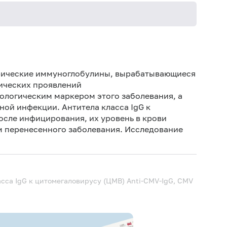
Не кури
ифические иммуноглобулины, вырабатывающиеся
ических проявлений
ологическим маркером этого заболевания, а
ой инфекции. Антитела класса IgG к
осле инфицирования, их уровень в крови
ом перенесенного заболевания. Исследование
ласса IgG к цитомегаловирусу (ЦМВ)
Anti-CMV-IgG, CMV