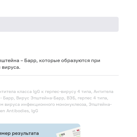
Не кури
штейна – Барр, которые образуются при
 вируса.
итела класса IgG к герпес-вирусу 4 типа, Антитела
- Барр, Вирус Эпштейна-Барр, ВЭБ, герпес 4 типа,
ам вируса инфекционного мононуклеоза, Эпштейна-
gen Antibodies, IgG
мер результата