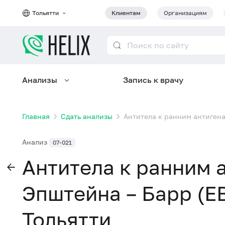
Тольятти
Клиентам
Организациям
Анализы
Запись к врачу
Главная
Сдать анализы
Антитела к ранним антигена
Анализ
07-021
Антитела к ранним 
Эпштейна – Барр (EB
Тольятти