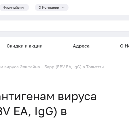
Франчайзинг
О Компании
Скидки и акции
Адреса
О He
м вируса Эпштейна – Барр (EBV EA, IgG) в Тольятти
антигенам вируса
V EA, IgG) в