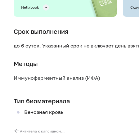
Helixbook
Скач
Срок выполнения
до 6 суток. Указанный срок не включает день взя
Методы
Иммуноферментный анализ (ИФА)
Тип биоматериала
Венозная кровь
Антитела к капсидному белку вируса Эпштейна – Барр (EBV VCA, IgM)