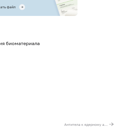
ать файл
тия биоматериала
Антитела к ядерному антигену вируса Эпштейна – Барр (EBNA, IgG), количественно