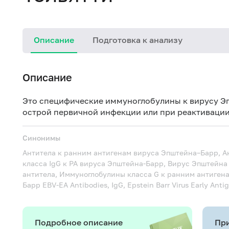
Описание
Подготовка к анализу
Описание
Это специфические иммуноглобулины к вирусу Эп
острой первичной инфекции или при реактивации
Синонимы
Антитела к ранним антигенам вируса Эпштейна–Барр, Ант
класса IgG к РА вируса Эпштейна-Барр, Вирус Эпштейна 
антитела, Иммуноглобулины класса G к ранним антиген
Барр
EBV-EA Antibodies, IgG, Epstein Barr Virus Early Anti
Подробное описание
При