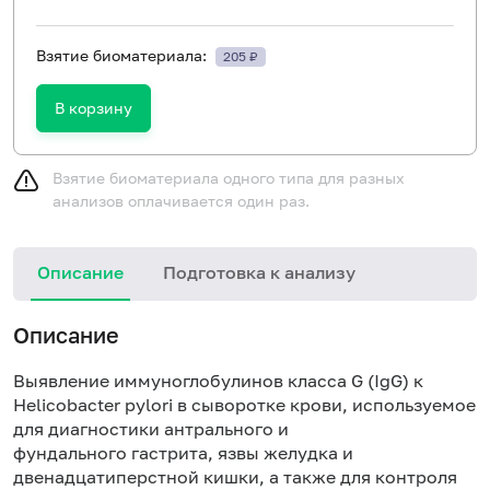
Взятие биоматериала:
205 ₽
В корзину
Взятие биоматериала одного типа для разных
анализов оплачивается один раз.
Описание
Подготовка к анализу
Н
Описание
Выявление иммуноглобулинов класса G (IgG) к
Helicobacter pylori в сыворотке крови, используемое
для диагностики антрального и
фундального
гастрита
, язвы желудка и
двенадцатиперстной кишки, а также для контроля