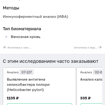
Методы
Иммуноферментный анализ (ИФА)
Тип биоматериала
Венозная кровь
Антитела к хеликобактеру пилори (Helicobacter pylori, IgA)
Антитела к вирусу простого герпеса (HSV 1/2, IgG)
С этим исследованием часто заказывают
Анализ
07-127
Анализ
02-00
Выявление антигена
Анализ кала 
хеликобактера пилори
(Helicobacter pylori)
1135 ₽
335 ₽