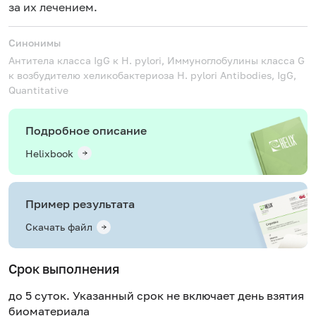
за их лечением.
Синонимы
Антитела класса IgG к H. pylori, Иммуноглобулины класса G
к возбудителю хеликобактериоза
H. pylori Antibodies, IgG,
Quantitative
Подробное описание
Helixbook
Пример результата
Скачать файл
Срок выполнения
до 5 суток. Указанный срок не включает день взятия
биоматериала