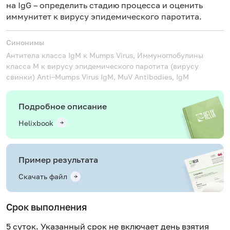
на IgG – определить стадию процесса и оценить
иммунитет к вирусу эпидемического паротита.
Синонимы
Антитела класса IgM к Mumps Virus, Иммуноглобулины
класса M к вирусу эпидемического паротита (вирусу
свинки)
Anti–Mumps Virus IgM, MuV Antibodies, IgM
Подробное описание
Helixbook
Пример результата
Скачать файл
Срок выполнения
5 суток. Указанный срок не включает день взятия