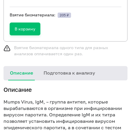
Взятие биоматериала:
205 ₽
В корзину
Взятие биоматериала одного типа для разных
анализов оплачивается один раз.
Описание
Подготовка к анализу
Н
Описание
Mumps Virus, IgM, – группа антител, которые
вырабатываются в организме при инфицировании
вирусом паротита. Определение IgM и их титра
позволяет установить инфицирование вирусом
эпидемического паротита, а в сочетании с тестом