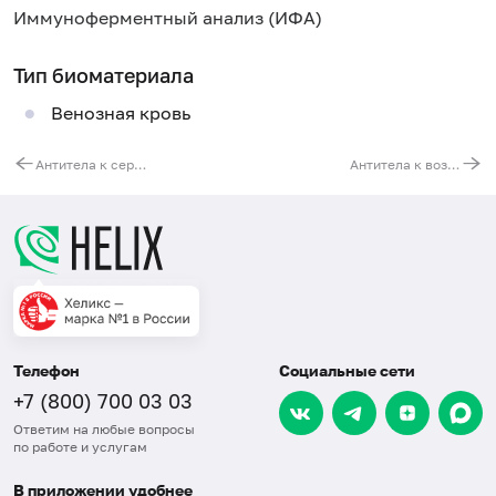
Иммуноферментный анализ (ИФА)
Тип биоматериала
Венозная кровь
Антитела к сероварам A, B, C1, C2, D, E сальмонелл (Salmonella spp.)
Антитела к возбудителю столбняка (Clostridium tetani, IgG)
Телефон
Социальные сети
+7 (800) 700 03 03
Ответим на любые вопросы
по работе и услугам
В приложении удобнее