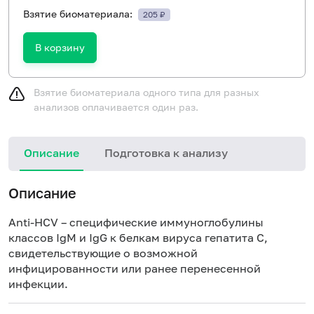
Взятие биоматериала:
205 ₽
В корзину
Взятие биоматериала одного типа для разных
анализов оплачивается один раз.
Описание
Подготовка к анализу
Н
Описание
Anti-HCV – специфические иммуноглобулины
классов IgM и IgG к белкам вируса гепатита С,
свидетельствующие о возможной
инфицированности или ранее перенесенной
инфекции.