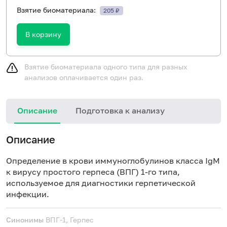
Взятие биоматериала:
205 ₽
В корзину
Взятие биоматериала одного типа для разных
анализов оплачивается один раз.
Описание
Подготовка к анализу
Н
Описание
Определение в крови иммуноглобулинов класса IgM
к вирусу простого герпеса (ВПГ) 1-го типа,
используемое для диагностики герпетической
инфекции.
Синонимы
ВПГ-1, Герпес