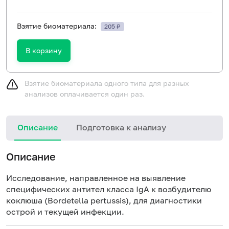
Взятие биоматериала:
205 ₽
В корзину
Взятие биоматериала одного типа для разных
анализов оплачивается один раз.
Описание
Подготовка к анализу
Н
Описание
Исследование, направленное на выявление
специфических антител класса IgА к возбудителю
коклюша (Bordetella pertussis), для диагностики
острой и текущей инфекции.