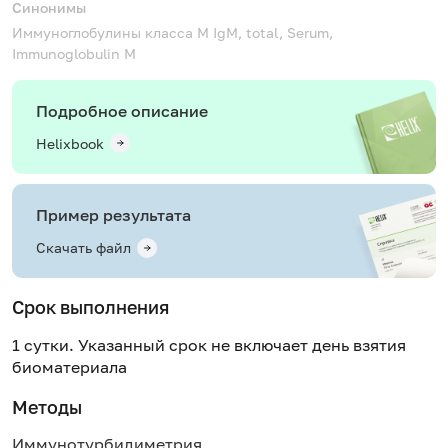
Синонимы
Иммуноглобулины класса M
IgM, total, Serum,
Immunoglobulin M
Подробное описание
Helixbook
Пример результата
Скачать файл
Срок выполнения
1 сутки. Указанный срок не включает день взятия
биоматериала
Методы
Иммунотурбидиметрия