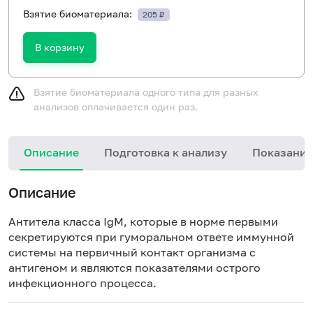
Взятие биоматериала:
205 ₽
В корзину
Взятие биоматериала одного типа для разных
анализов оплачивается один раз.
Описание
Подготовка к анализу
Показания
Описание
Антитела класса IgМ, которые в норме первыми
секретируются при гуморальном ответе иммунной
системы на первичный контакт организма с
антигеном и являются показателями острого
инфекционного процесса.