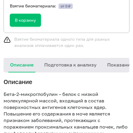
Взятие биоматериала:
от 0 ₽
В корзину
Взятие биоматериала одного типа для разных
анализов оплачивается один раз.
Описание
Подготовка к анализу
Показания
И
Описание
м
с
Бета-2-микроглобулин – белок с низкой
молекулярной массой, входящий в состав
поверхностных антигенов клеточных ядер.
Повышение его содержания в моче является
признаком заболеваний, протекающих с
поражением проксимальных канальцев почек, либо