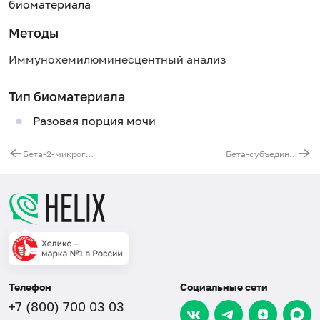
биоматериала
Методы
Иммунохемилюминесцентный анализ
Тип биоматериала
Разовая порция мочи
Бета-2-микроглобулин в сыворотке
Бета-субъединица хорионического гонадотропина человека (бета-ХГЧ)
Телефон
Социальные сети
+7 (800) 700 03 03