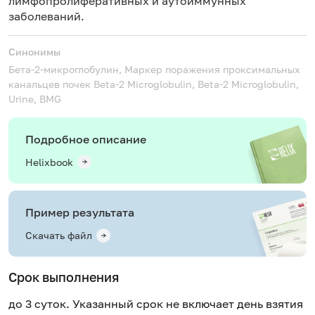
лимфопролиферативных и аутоиммунных
заболеваний.
Синонимы
Бета-2-микроглобулин, Маркер поражения проксимальных
канальцев почек
Beta-2 Microglobulin, Beta-2 Microglobulin,
Urine, BMG
Подробное описание
Helixbook
Пример результата
Скачать файл
Срок выполнения
до 3 суток. Указанный срок не включает день взятия