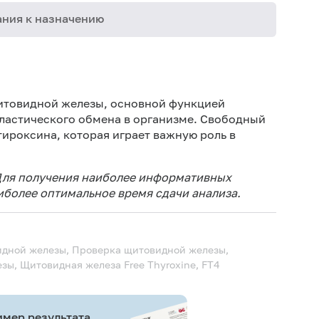
ния к назначению
Дет
Не 
щитовидной железы, основной функцией
не
пластического обмена в организме. Свободный
тироксина, которая играет важную роль в
Ис
йод
Иск
 Для получения наиболее информативных
ис
аиболее оптимальное время сдачи анализа.
Ис
ис
Не 
дной железы, Проверка щитовидной железы,
езы, Щитовидная железа
Free Thyroxine, FT4
мер результата