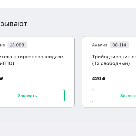
азывают
из
13-088
Анализ
08-114
итела к тиреопероксидазе
Трийодтиронин с
тиТПО)
(Т3 свободный)
 ₽
420 ₽
Заказать
Заказа