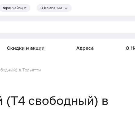
Франчайзинг
О Компании
Скидки и акции
Адреса
О He
бодный) в Тольятти
 (Т4 свободный) в