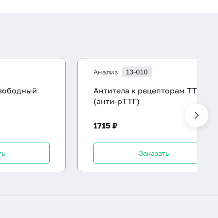
Анализ
13-010
вободный
Антитела к рецепторам ТТГ
(анти-pTTГ)
1715 ₽
ть
Заказать