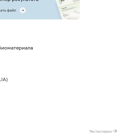
ать файл
 биоматериала
IA)
Тестостерон