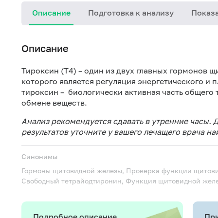
Описание
Подготовка к анализу
Показа
Описание
Тироксин (Т4) – один из двух главных гормонов 
которого является регуляция энергетического и 
тироксин – биологически активная часть общего 
обмене веществ.
Анализ рекомендуется сдавать в утренние часы.
результатов уточните у вашего лечащего врача н
Синонимы
Гормоны щитовидной железы, Проверка функции щитови
Свободный тетрайодтиронин, Функция щитовидной жел
Подробное описание
При