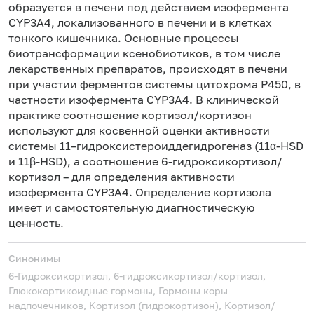
образуется в печени под действием изофермента
CYP3A4, локализованного в печени и в клетках
тонкого кишечника. Основные процессы
биотрансформации ксенобиотиков, в том числе
лекарственных препаратов, происходят в печени
при участии ферментов системы цитохрома Р450, в
частности изофермента CYP3A4. В клинической
практике соотношение кортизол/кортизон
используют для косвенной оценки активности
системы 11–гидроксистероиддегидрогеназ (11α-HSD
и 11β-HSD), а соотношение 6-гидроксикортизол/
кортизол – для определения активности
изофермента CYP3A4. Определение кортизола
имеет и самостоятельную диагностическую
ценность.
Синонимы
6-Гидроксикортизол, 6-гидроксикортизол/кортизол,
Глюкокортикоидные гормоны, Гормоны коры
надпочечников, Кортизол (гидрокортизон), Кортизол/