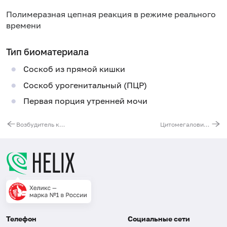
Полимеразная цепная реакция в режиме реального
времени
Тип биоматериала
Соскоб из прямой кишки
Соскоб урогенитальный (ПЦР)
Первая порция утренней мочи
Возбудитель кандидоза (Candida albicans), ДНК [реал-тайм ПЦР]
Цитомегаловирус (Cytomegalovirus), ДНК [реал-тайм ПЦР]
Телефон
Социальные сети