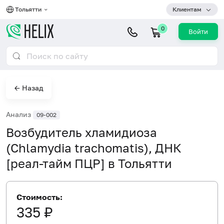
Тольятти
Клиентам
0
Войти
← Назад
Анализ
09-002
Возбудитель хламидиоза
(Chlamydia trachomatis), ДНК
[реал-тайм ПЦР] в Тольятти
Стоимость:
335 ₽