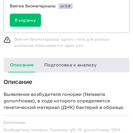
Взятие биоматериала:
от 0 ₽
В корзину
Взятие биоматериала одного типа для разных
анализов оплачивается один раз.
Описание
Подготовка к анализу
Описание
Выявление возбудителя гонореи (Neisseria
gonorrhoeae), в ходе которого определяется
генетический материал (ДНК) бактерий в образце.
Синонимы
Возбудитель гонореи, Гонококк
gN, N. gonorrhoeae, DNA