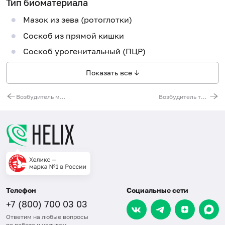
Тип биоматериала
Мазок из зева (ротоглотки)
Соскоб из прямой кишки
Соскоб урогенитальный (ПЦР)
Показать все ↓
Возбудитель микоплазмоза (Mycoplasma hominis), ДНК [реал-тайм ПЦР]
Возбудитель трихомоноза (Trichomonas vaginalis), ДНК [реал-тайм ПЦР]
Телефон
Социальные сети
+7 (800) 700 03 03
Ответим на любые вопросы
по работе и услугам