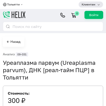
Тольятти
Клиентам
0
Войти
← Назад
Анализ
09-031
Уреаплазма парвум (Ureaplasma
parvum), ДНК [реал-тайм ПЦР] в
Тольятти
Стоимость:
300 ₽