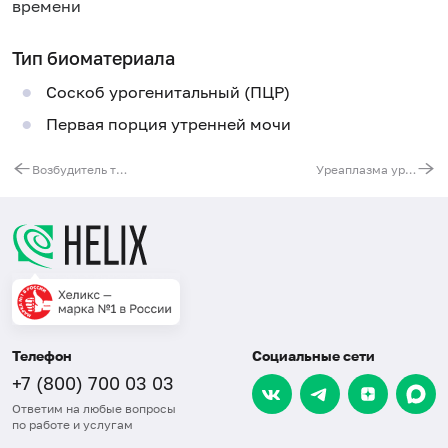
времени
Тип биоматериала
Соскоб урогенитальный (ПЦР)
Первая порция утренней мочи
Возбудитель трихомоноза (Trichomonas vaginalis), ДНК [реал-тайм ПЦР]
Уреаплазма уреалитикум (Ureaplasma urealyticum), ДНК [реал-тайм ПЦР]
Телефон
Социальные сети
+7 (800) 700 03 03
Ответим на любые вопросы
по работе и услугам