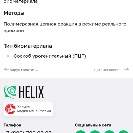
биоматериала
Методы
Полимеразная цепная реакция в режиме реального
времени
Тип биоматериала
Соскоб урогенитальный (ПЦР)
Вирус гепатита C (HCV), РНК [реал-тайм ПЦР], количественно, высокочувствительный метод
Цитомегаловирус (Cytomegalovirus), ДНК, количественно [реал-тайм ПЦР]
Телефон
Социальные сети
+7 (800) 700 03 03