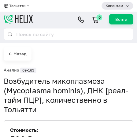
Тольятти
Клиентам
0
Войти
← Назад
Анализ
09-163
Возбудитель микоплазмоза
(Mycoplasma hominis), ДНК [реал-
тайм ПЦР], количественно в
Тольятти
Стоимость: