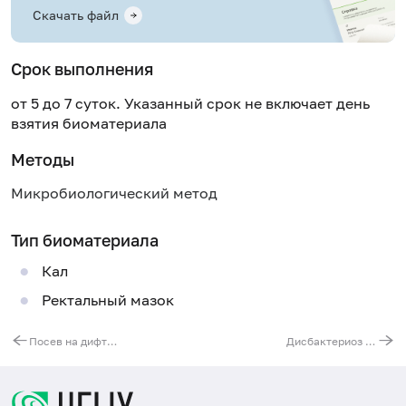
Скачать файл
Срок выполнения
от 5 до 7 суток. Указанный срок не включает день
взятия биоматериала
Методы
Микробиологический метод
Тип биоматериала
Кал
Ректальный мазок
Посев на дифтерийную палочку (Corynebacterium diphtheriae)
Дисбактериоз кишечника с определением чувствительности к антибиотикам и бактериофагам