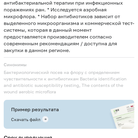
антибактериальной терапии при инфекционных
поражениях ран. * Исследуется аэробная
микрофлора. * Набор антибиотиков зависит от
выделенного микроорганизма и коммерческой тест-
системы, которая в данный момент
предоставляется производителем согласно
современным рекомендациям / доступна для
закупки в данном регионе.
Синонимы
Бактериологический посев на флору с определением
чувствительности к антибиотикам
Bacteria identification
and antibiotic susceptibility testing, The contents of the
wound aerobic microflora
Пример результата
Скачать файл
Срок выполнения