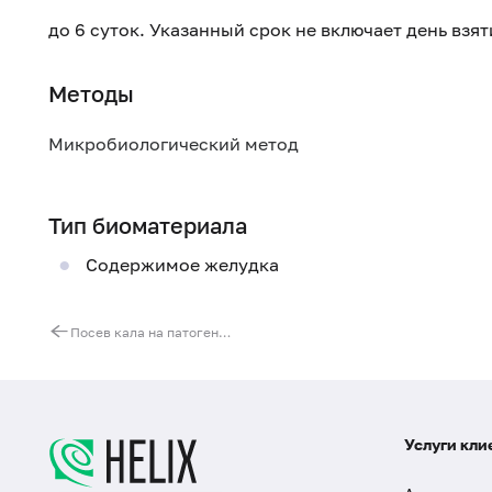
до 6 суток. Указанный срок не включает день взя
Методы
Микробиологический метод
Тип биоматериала
Содержимое желудка
Посев кала на патогенные эшерихии
Услуги кли