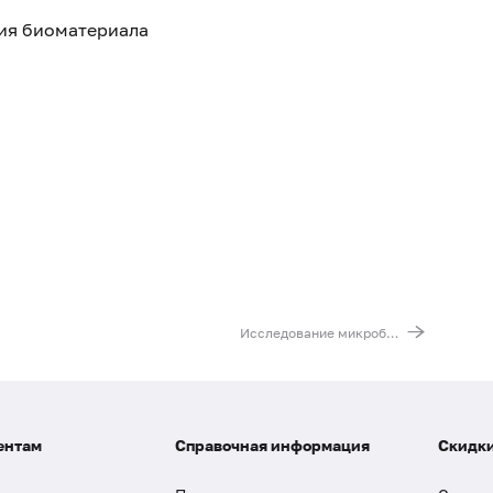
тия биоматериала
Исследование микробиоценоза влагалища с определением чувствительности к антибиотикам
ентам
Справочная информация
Скидки