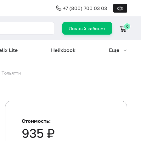
+7 (800) 700 03 03
0
Личный кабинет
lix Lite
Helixbook
Еще
 Тольятти
Стоимость:
935 ₽