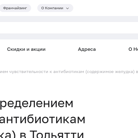
Франчайзинг
О Компании
Скидки и акции
Адреса
О He
ием чувствительности к антибиотикам (содержимое желудка) в
пределением
 антибиотикам
а) в Тольятти