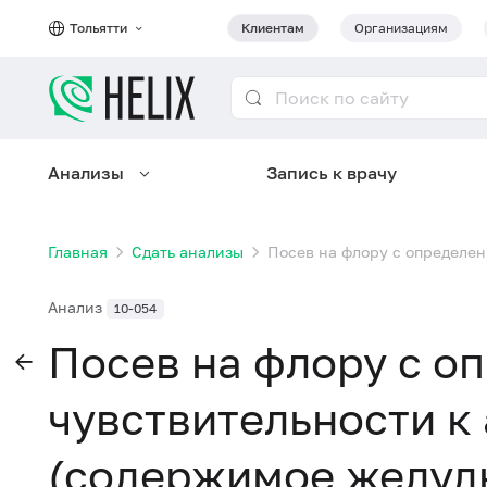
Тольятти
Клиентам
Организациям
Анализы
Запись к врачу
Главная
Сдать анализы
Посев на флору с определен
Анализ
10-054
Посев на флору с о
чувствительности к
(содержимое желудк