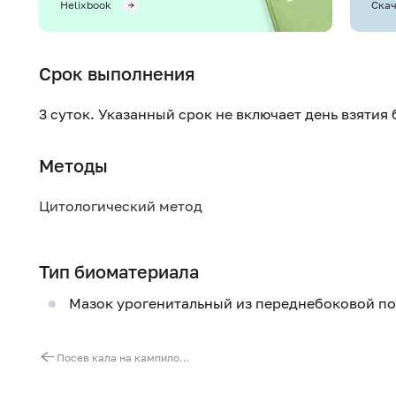
Helixbook
Скач
Срок выполнения
3 суток. Указанный срок не включает день взятия
Методы
Цитологический метод
Тип биоматериала
Мазок урогенитальный из переднебоковой по
Посев кала на кампилобактер (Campylobacter spp.) с определением чувствительности к антибиотикам