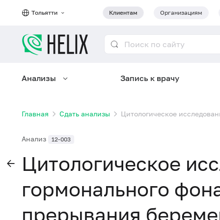
Тольятти
Клиентам
Организациям
Анализы
Запись к врачу
Главная
Сдать анализы
Цитологическое исследовани
Анализ
12-003
Цитологическое ис
гормонального фона
прерывания береме