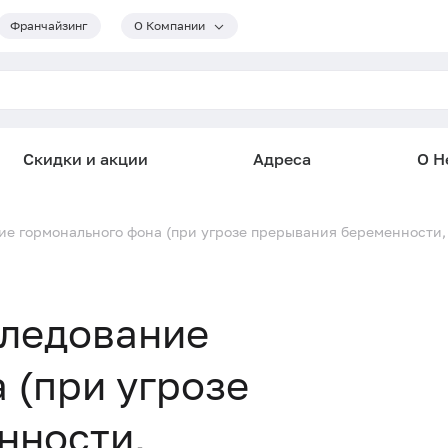
Франчайзинг
О Компании
Скидки и акции
Адреса
О He
е гормонального фона (при угрозе прерывания беременности,
следование
 (при угрозе
нности,