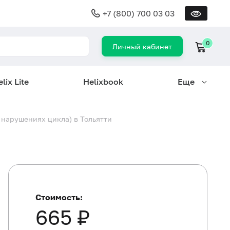
+7 (800) 700 03 03
0
Личный кабинет
lix Lite
Helixbook
Еще
 нарушениях цикла) в Тольятти
Стоимость:
665 ₽