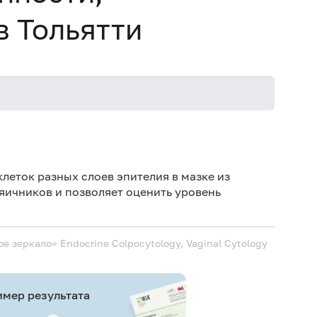
в Тольятти
леток разных слоев эпителия в мазке из
яичников и позволяет оценить уровень
ое зеркало»
Endocrine Сolpocytology, Vaginal Cytology
мер результата