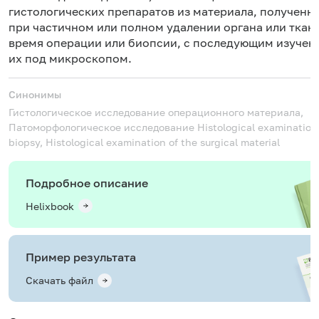
гистологических препаратов из материала, полученн
при частичном или полном удалении органа или ткан
время операции или биопсии, с последующим изучен
их под микроскопом.
Синонимы
Гистологическое исследование операционного материала,
Патоморфологическое исследование
Histological examination
biopsy, Histological examination of the surgical material
Подробное описание
Helixbook
Пример результата
Скачать файл