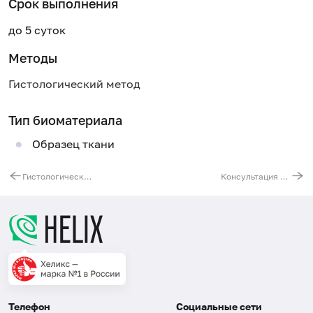
Срок выполнения
до 5 суток
Методы
Гистологический метод
Тип биоматериала
Образец ткани
Гистологическое исследование биопсийного (операционного) материала 3 группы (предстательная железа (ТУР и эктомия), легкое, желудок, матка (экстирпация матки с придатками), кишечник, почка, молочная железа и другие органы и органокомлексы при радикальных операциях)
Консультация биопсийного (операционного) материала любой группы сложности (по готовому материалу, 1 стекло)
Телефон
Социальные сети