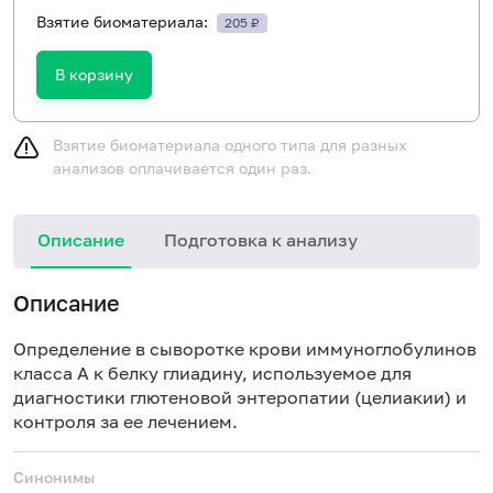
Взятие биоматериала:
205 ₽
В корзину
Взятие биоматериала одного типа для разных
анализов оплачивается один раз.
Описание
Подготовка к анализу
Н
Описание
Определение в сыворотке крови иммуноглобулинов
класса А к белку глиадину, используемое для
диагностики глютеновой энтеропатии (
целиакии
) и
контроля за ее лечением.
Синонимы