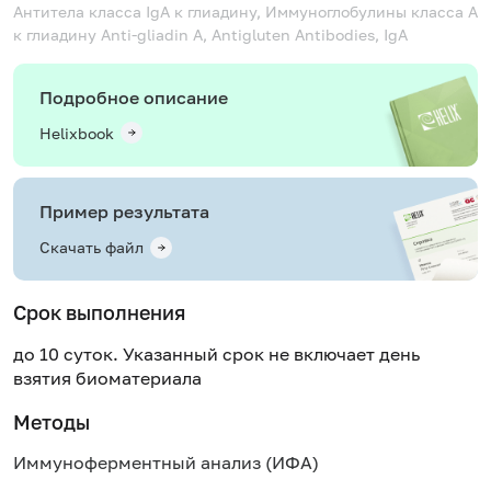
Антитела класса IgA к глиадину, Иммуноглобулины класса А
к глиадину
Anti-gliadin A, Antigluten Antibodies, IgA
Подробное описание
Helixbook
Пример результата
Скачать файл
Срок выполнения
до 10 суток. Указанный срок не включает день
взятия биоматериала
Методы
Иммуноферментный анализ (ИФА)