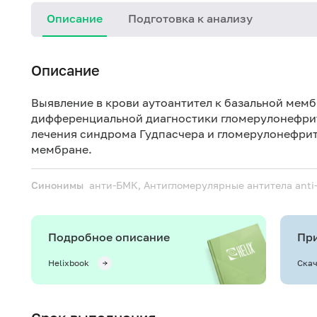
Описание
Подготовка к анализу
Описание
Выявление в крови аутоантител к базальной мемб
дифференциальной диагностики гломерулонефрито
лечения синдрома Гудпасчера и гломерулонефрит
мембране.
Синонимы
анти-БМК, Антигломерулярные антитела
ant
Подробное описание
При
Helixbook
Скач