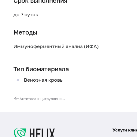
Срок выполнения
до 7 суток
Методы
Иммуноферментный анализ (ИФА)
Тип биоматериала
Венозная кровь
Антитела к цитруллинированному виментину (анти-MCV), IgG
Услуги кли