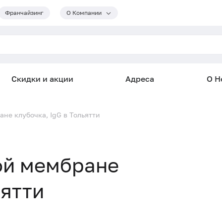
Франчайзинг
О Компании
Скидки и акции
Адреса
О He
не клубочка, IgG в Тольятти
ой мембране
ьятти