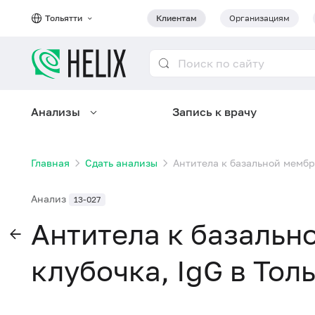
Тольятти
Клиентам
Организациям
Анализы
Запись к врачу
Главная
Сдать анализы
Антитела к базальной мембра
Анализ
13-027
Антитела к базальн
клубочка, IgG в Тол