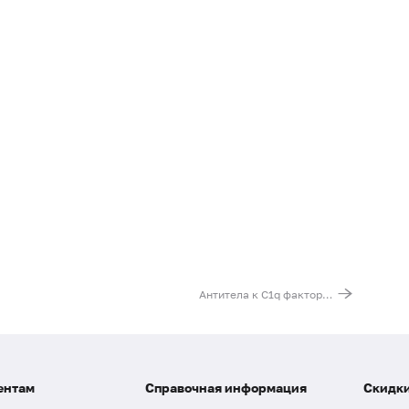
Антитела к С1q фактору комплемента, IgG
ентам
Справочная информация
Скидки