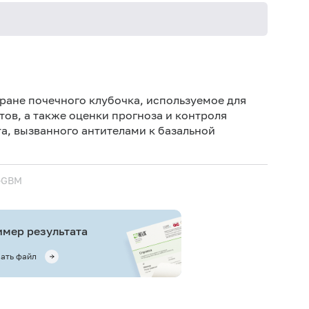
Не кури
ране почечного клубочка, используемое для
в, а также оценки прогноза и контроля
а, вызванного антителами к базальной
i-GBM
мер результата
ать файл