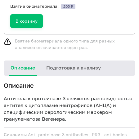
Взятие биоматериала:
205 ₽
В корзину
Взятие биоматериала одного типа для разных
анализов оплачивается один раз.
Описание
Подготовка к анализу
Н
Описание
Антитела к протеиназе-3 являются разновидностью
антител к цитоплазме нейтрофилов (АНЦА) и
специфическим серологическим маркером
гранулематоза Вегенера.
Синонимы
Anti-proteinase-3 antibodies , PR3 - antibodies