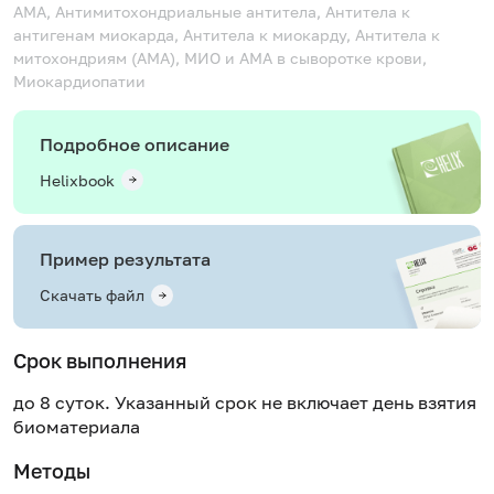
АМА, Антимитохондриальные антитела, Антитела к
антигенам миокарда, Антитела к миокарду, Антитела к
митохондриям (AMA), МИО и АМА в сыворотке крови,
Миокардиопатии
Подробное описание
Helixbook
Пример результата
Скачать файл
Срок выполнения
до 8 суток. Указанный срок не включает день взятия
биоматериала
Методы