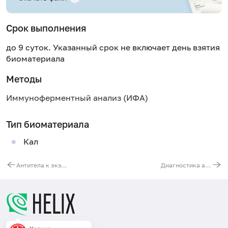
Срок выполнения
до 9 суток. Указанный срок не включает день взятия
биоматериала
Методы
Иммуноферментный анализ (ИФА)
Тип биоматериала
Кал
Антитела к экзокринной части поджелудочной железы, IgG
Диагностика аутоиммунного энцефалита (антитела к NMDA рецептору, IgG)