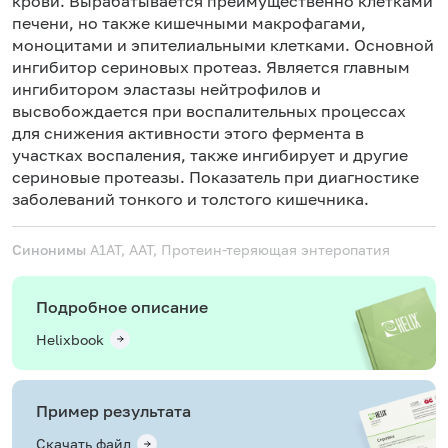
крови. Вырабатывается преимущественно клетками
печени, но также кишечными макрофагами,
моноцитами и эпителиальными клетками. Основной
ингибитор сериновых протеаз. Является главным
ингибитором эластазы нейтрофилов и
высвобождается при воспалительных процессах
для снижения активности этого фермента в
участках воспаления, также ингибирует и другие
сериновые протеазы. Показатель при диагностике
заболеваний тонкого и толстого кишечника.
Синонимы
A1AT, AAT, Протеин-теряющая энтеропатия
Подробное описание
Helixbook
Пример результата
Скачать файл