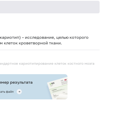
Ис
пре
(кариотип) – исследование, целью которого
Ис
м клеток кроветворной ткани.
ин
андартное кариотипирование клеток костного мозга
мер результата
ать файл