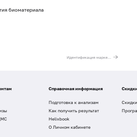
ятия биоматериала
Идентификация маркерной хромосомы методом FISH
ентам
Справочная информация
Скидки
Подготовка к анализам
Скидки
изы
Как получить результат
Програ
ДМС
Helixbook
О Личном кабинете