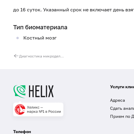
до 16 суток. Указанный срок не включает день вз
Тип биоматериала
Костный мозг
Диагностика микроделеционных синдромов Прадера – Вилли, Ангельмана, Ди Джорджи методом FISH (1 конкретный синдром)
Услуги кли
Адреса
Сдать анал
Прием по 
Телефон