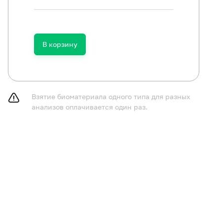
В корзину
ключить (по согласованию с врачом) прием антибактер
паратов в течение 14 дней до исследования.
следование рекомендуется проводить не ранее чем чер
фекционных/острых воспалительных заболеваний.
Взятие биоматериала одного типа для разных
анализов оплачивается один раз.