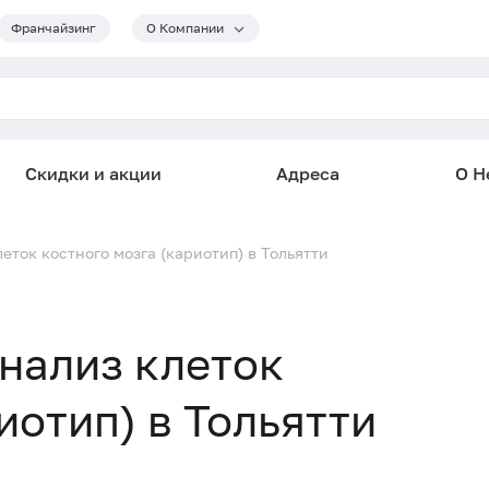
Франчайзинг
О Компании
Скидки и акции
Адреса
О He
еток костного мозга (кариотип) в Тольятти
нализ клеток
иотип) в Тольятти