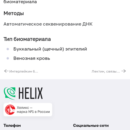
биоматериала
Методы
Автоматическое секвенирование ДНК
Тип биоматериала
Буккальный (щечный) эпителий
Венозная кровь
Интерлейкин 6 (IL6). Выявление мутации G(-174)C (регуляторная область гена)
Лектин, связывающий маннозу (MBL2). Выявление мутации G(-221)C (регуляторная область гена)
Телефон
Социальные сети