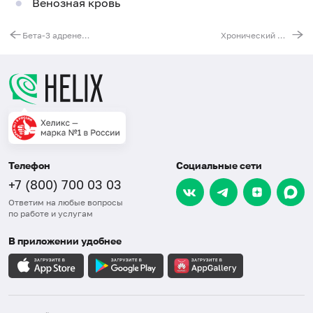
Венозная кровь
Бета-3 адренергический рецептор (ADRB3). Выявление мутации T190C (Trp64Arg)
Хронический миелолейкоз. FISH анализ химерного гена BCR/ABL
Телефон
Социальные сети
+7 (800) 700 03 03
Ответим на любые вопросы
по работе и услугам
В приложении удобнее