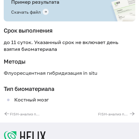
Пример результата
Скачать файл
Срок выполнения
до 11 суток. Указанный срок не включает день
взятия биоматериала
Методы
Флуоресцентная гибридизация in situ
Тип биоматериала
Костный мозг
FISH-анализ перестроек MYC гена (t(8;14)(q24;q32)t(2;8)(p11;q24)t(8 ;22)(q24;q11))
FISH-анализ перестроек гена PDGFRβ