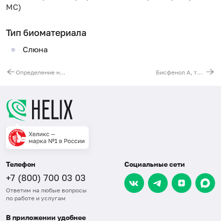
МС)
Тип биоматериала
Слюна
Определение никотина и его метаболитов (котинин, 3-гидроксикотинин, норникотин, анабазин) в моче
Бисфенол А, триклозан, 4-нонилфенол (токсины из пластмасс, гигиенических средств, моющих средств, элементов упаковки продуктов питания) в моче
Телефон
Социальные сети
+7 (800) 700 03 03
Ответим на любые вопросы
по работе и услугам
В приложении удобнее