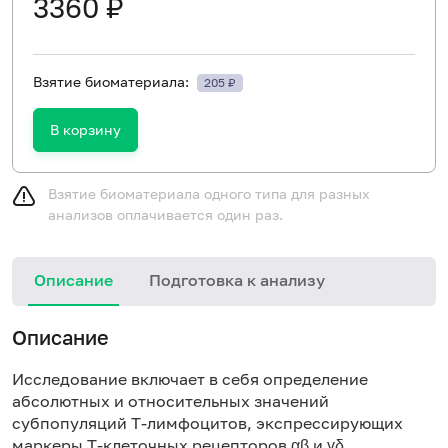
3360 ₽
Взятие биоматериала:
205 ₽
В корзину
Взятие биоматериала одного типа для разных
анализов оплачивается один раз.
Описание
Подготовка к анализу
Описание
Исследование включает в себя определение
абсолютных и относительных значений
субпопуляций T-лимфоцитов, экспрессирующих
маркеры T-клеточных рецепторов αβ и γδ.