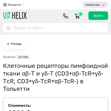
Тольятти
Клиентам
0
Войти
← Назад
Анализ
20-084
Клеточные рецепторы лимфоидной
ткани αβ-Т и γδ-Т (CD3+αβ-ТсR+γδ-
ТcR, CD3+γδ-ТcR+αβ-ТсR-) в
Тольятти
Стоимость: