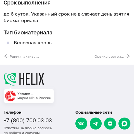
Срок выполнения
до 6 суток. Указанный срок не включает день взятия
биоматериала
Тип биоматериала
Венозная кровь
Ранняя активация Т-клеток и Т-регуляторные лимфоциты
Оценка состояния Т-клеточного звена иммунитета: T-лимфоциты (CD3+CD19-), T-хелперы (CD3+CD4+CD45+), T-цитотокс. (CD3+CD8+CD45+), T-reg. (CD4+CD25brightCD45+), активированные (CD3+HLA-DR+CD38+)
Телефон
Социальные сети
+7 (800) 700 03 03
Ответим на любые вопросы
по работе и услугам