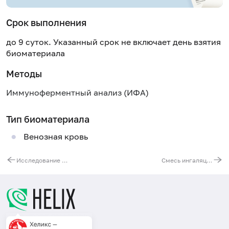
Срок выполнения
до 9 суток. Указанный срок не включает день взятия
биоматериала
Методы
Иммуноферментный анализ (ИФА)
Тип биоматериала
Венозная кровь
Исследование фактора Н системы комплемента
Смесь ингаляционных аллергенов № 7 (IgE): эпителий кошки, перхоть собаки, эпителий кролика, перхоть лошади, клещ Dermatophagoides pteronyssinus