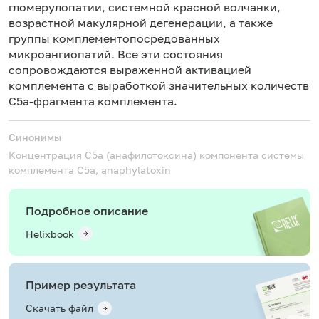
гломерулопатии, системной красной волчанки,
возрастной макулярной дегенерации, а также
группы комплементопосредованных
микроангиопатий. Все эти состояния
сопровождаются выраженной активацией
комплемента с выработкой значительных количеств
С5а-фрагмента комплемента.
Синонимы
Концентрация С5а (анафилотоксина) компонента системы
комплемента
С5а, anaphylatoxin
Подробное описание
Helixbook
Пример результата
Скачать файл