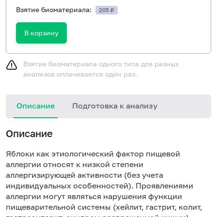
Взятие биоматериала:
205 ₽
В корзину
Взятие биоматериала одного типа для разных
анализов оплачивается один раз.
Описание
Подготовка к анализу
Н
Описание
Яблоки как этиологический фактор пищевой
аллергии относят к низкой степени
аллергизирующей активности (без учета
индивидуальных особенностей). Проявлениями
аллергии могут являться нарушения функции
пищеварительной системы (хейлит, гастрит, колит,